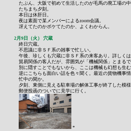
たぶん、大阪で初めて生活したのが毛馬の廃工場の中
たちまち夕刻。
本日は休肝日。
夜は素面で某メンバーによるzoom会議。
冴えてたのかボケてたのか、よくわからん。
2月9日（火） 穴蔵
終日穴蔵。
不思議に非ＳＦ系の雑事で忙しい。
午後、珍しくも穴蔵に非ＳＦ系の来客あり。詳しくは
貿易関係の客人だが、雰囲気が「機械関係」とまるで
別に隠すことでもないから、ここは機械も幻想も生む
逆にこちらも面白い話を色々聞く。最近の貨物機事情
忙中の閑か。
夕刻、東側に見える駐車場の解体工事が終了した模様
郵便投函のついでに見学に行く。
*