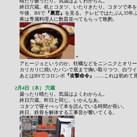
晴たり曇ったり。気温はよくわからん。
終日穴蔵。机とコタツ、いたりきたり。コタツで本を
午後、BSで
『裏窓』
を見る。テレビではたぶん35年
夜は専属料理人に数皿並べてもらって晩酌。
*
アヒージョというのか、牡蠣などをニンニクとオリー
カリカリに焼いたパンで底まで掬い取りつつ、白ワイ
あとはBSでコロンボ
『攻撃命令』
……これは初めて
2月4日（木） 穴蔵
曇ったり晴たり。気温はよくわからん。
終日穴蔵。昨日と同じ。いかんなあ。
コタツで寝そべって本を読んでいる時間が長い。
終日、鉄骨を解体する工事音が響いてくる。