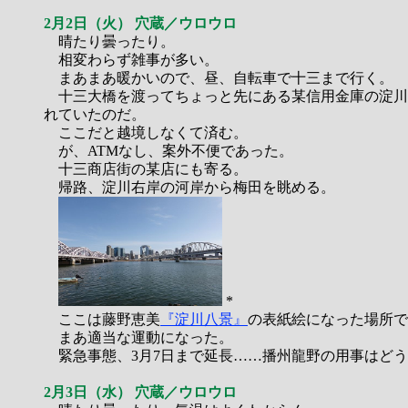
2月2日（火） 穴蔵／ウロウロ
晴たり曇ったり。
相変わらず雑事が多い。
まあまあ暖かいので、昼、自転車で十三まで行く。
十三大橋を渡ってちょっと先にある某信用金庫の淀川
れていたのだ。
ここだと越境しなくて済む。
が、ATMなし、案外不便であった。
十三商店街の某店にも寄る。
帰路、淀川右岸の河岸から梅田を眺める。
*
ここは藤野恵美
『淀川八景』
の表紙絵になった場所で
まあ適当な運動になった。
緊急事態、3月7日まで延長……播州龍野の用事はどう
2月3日（水） 穴蔵／ウロウロ