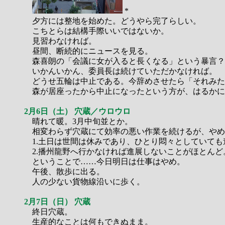
*
夕方には整地を始めた。どうやら完了らしい。
こちとらは結構手際いいではないか。
見習わなければ。
昼間、断続的にニュースを見る。
森喜朗の「会議に女が入ると長くなる」という暴言？
いかんいかん、委員長は続けていただかなければ。
どうせ五輪は中止である。今辞めさせたら「それみた
森が居座ったから中止になったという方が、はるかに
2月6日（土） 穴蔵／ウロウロ
晴れて暖。3月中旬並とか。
相変わらず穴蔵にて効率の悪い作業を続けるが、やめ
1.土日は世間は休みであり、ひとり悶々としていても
2.播州龍野へ行かなければ進展しないことがほとんど
ということで……今日明日は仕事はやめ。
午後、散歩に出る。
人の少ない貨物線沿いに歩く。
2月7日（日） 穴蔵
終日穴蔵。
生産的なことは何もできぬまま。