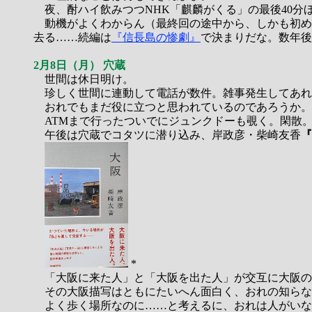
夜、酎ハイ飲みつつNHK「麒麟がくる」の最後40分
動機がよくわからん（最終回の途中から、しかも初め
去る……続編は
『信長島の惨劇』
で決まりだな。数年後
2月8日（月） 穴蔵
世間は休日明け。
珍しく世間に連動して電話が数件。雑事発生してあれ
おれでもまだ役に立つと思われているのであろうか。
ATMまで行ったついでにジュンクドーも覗く。閑散
午後は穴蔵でコタツに潜り込み、岸政彦・柴崎友香
『
*
「大阪に来た人」と「大阪を出た人」が交互に大阪の
その大阪描写はともにたいへん面白く、おれの知らな
よく歩く場所なのに……と考えるに、おれは人がいな