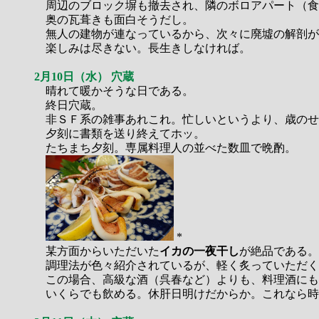
周辺のブロック塀も撤去され、隣のボロアパート（食
奥の瓦葺きも面白そうだし。
無人の建物が連なっているから、次々に廃墟の解剖が
楽しみは尽きない。長生きしなければ。
2月10日（水） 穴蔵
晴れて暖かそうな日である。
終日穴蔵。
非ＳＦ系の雑事あれこれ。忙しいというより、歳のせ
夕刻に書類を送り終えてホッ。
たちまち夕刻。専属料理人の並べた数皿で晩酌。
*
某方面からいただいた
イカの一夜干し
が絶品である。
調理法が色々紹介されているが、軽く炙っていただく
この場合、高級な酒（呉春など）よりも、料理酒にも
いくらでも飲める。休肝日明けだからか。これなら時