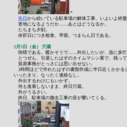
*
先日
から続いている駐車場の解体工事、いよいよ終盤
更地になるようだか……あとはどうなるか。
たちまち夕刻。
休肝日につき粗食。早寝。つまらん日である。
2月5日（金） 穴蔵
快晴である。暖かそうで……外出したいが、急に多忙
とつぜん、引退したはずのタイムマシン業で、残って
貿易事務がとっさには思い出せない。
2時間ほどで作れたはずの書類作成に半日近くかかる
いったきり、なったく連絡なし。
外出するわけにもいかず。
何も進展しないまま、終日穴蔵。
外がうるさい。
終日、駐車場の撤去工事の音が響いてくる。