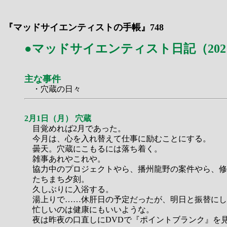
『マッドサイエンティストの手帳』748
●マッドサイエンティスト日記（202
主な事件
・穴蔵の日々
2月1日（月） 穴蔵
目覚めれば2月であった。
今月は、心を入れ替えて仕事に励むことにする。
曇天。穴蔵にこもるには落ち着く。
雑事あれやこれや。
協力中のプロジェクトやら、播州龍野の案件やら、修
たちまち夕刻。
久しぶりに入浴する。
湯上りで……休肝日の予定だったが、明日と振替にし
忙しいのは健康にもいいような。
夜は昨夜の口直しにDVDで『ポイントブランク』を