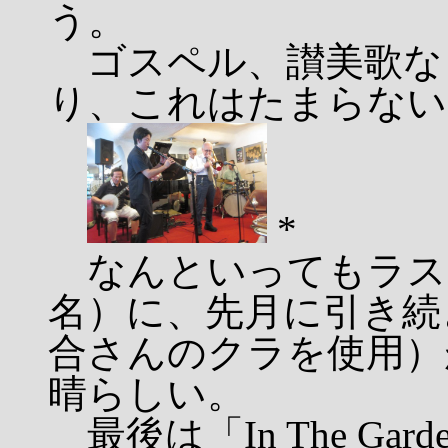
う。
ゴスペル、讃美歌な
り、これはたまらない
*
なんといってもラス
名）に、先月に引き続
合さんのクラを使用）
晴らしい。
最後は「In The Ga