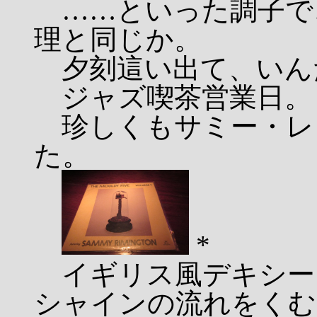
……といった調子で
理と同じか。
夕刻這い出て、いん
ジャズ喫茶営業日。
珍しくもサミー・レ
た。
*
イギリス風デキシー
シャインの流れをくむ