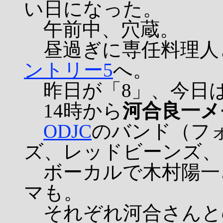
い日になった。
午前中、穴蔵。
昼過ぎに専任料理人
ントリー5
へ。
昨日が「8」、今日は
14時から
河合良一メ
ODJC
のバンド（フ
ズ、レッドビーンズ、
ボーカルで木村陽一さ
マも。
それぞれ河合さんと