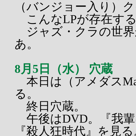
（バンジョー入り）ク
こんなLPが存在す
ジャズ・クラの世界
あ。
8月5日（水） 穴蔵
本日は（アメダスMax
る。
終日穴蔵。
午後はDVD。『我輩
『殺人狂時代』を見る