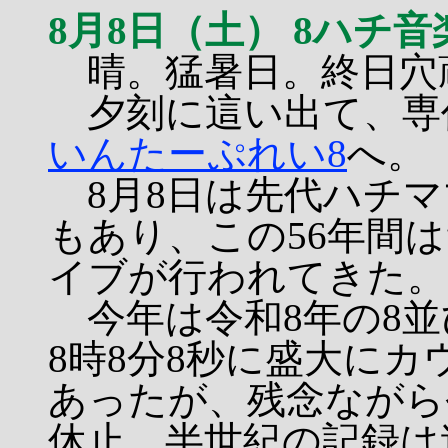
8月8日（土） 8ハチ
晴。猛暑日。終日穴
夕刻に這い出て、専
いんたーぷれい8
へ。
8月8日は先代ハチマ
もあり、この56年間
イブが行われてきた。
今年は令和8年の8並
8時8分8秒に盛大に
あったが、残念ながら
休止、半世紀の記録は