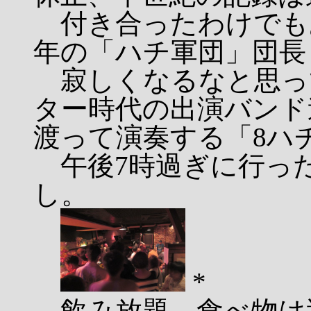
付き合ったわけでも
年の「ハチ軍団」団長
寂しくなるなと思っ
ター時代の出演バンド
渡って演奏する「8ハ
午後7時過ぎに行っ
し。
*
飲み放題、食べ物は